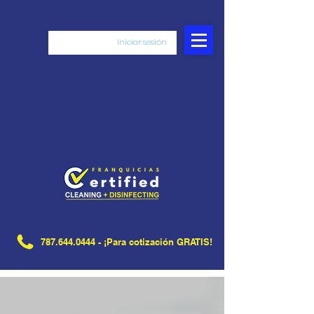
Iniciar sesión
787.644.0444
- ¡Para cotización GRATIS!