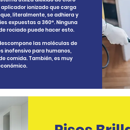
n aplicador ionizado que carga
ue, literalmente, se adhiera y
cies expuestas a 360°. Ninguna
 de rociado puede hacer esto.
descompone las moléculas de
es inofensivo para humanos,
 de comida. También, es muy
económico.