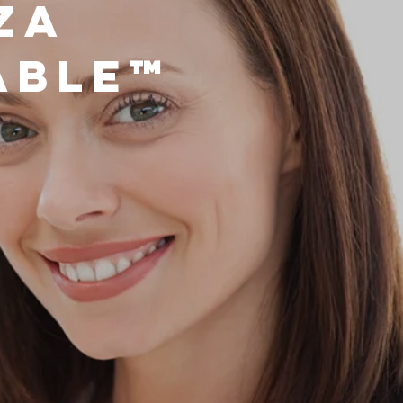
za
able™