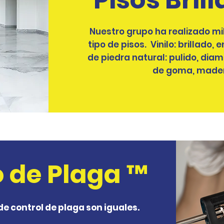
Pisos Bril
Nuestro grupo ha realizado mil
tipo de pisos. Vinilo: brillado,
de piedra natural: pulido, di
de goma, mader
 de Plaga ™
de control de plaga son iguales.