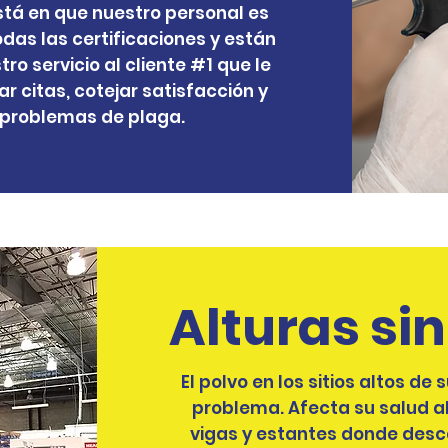
stá en que nuestro personal es
das las certificaciones y están
o servicio al cliente #1 que le
r citas, cotejar satisfacción y
s problemas de plaga.
Alturas si
El polvo en los sitios altos de
problema. Afecta su salud al
vigas y estantes donde desc