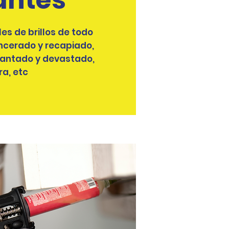
lantes™
es de brillos de todo
 encerado y recapiado,
amantado y devastado,
a, etc