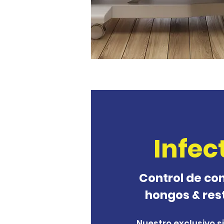
Infe
Control de co
hongos & res
Nuestro exclusivo si