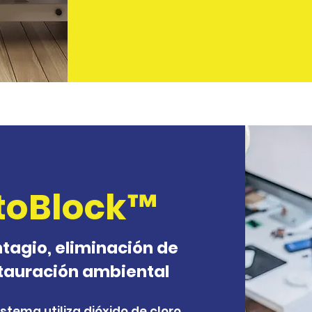
ctoBlock™
ntagio, eliminación de
tauración ambiental
stema utiliza dióxido de cloro