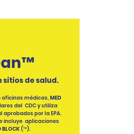
ean™
sitios de salud.
e oficinas médicas,
MED
ares del CDC y utiliza
l aprobados por la EPA.
e incluye aplicaciones
O BLOCK
(™️).