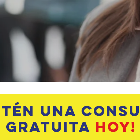
btén una consu
gratuita
hoy!