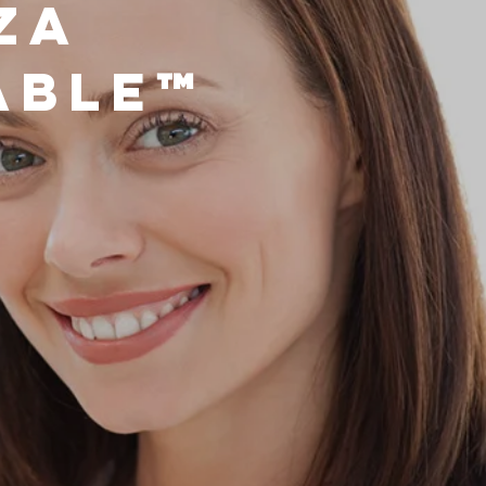
za
able™