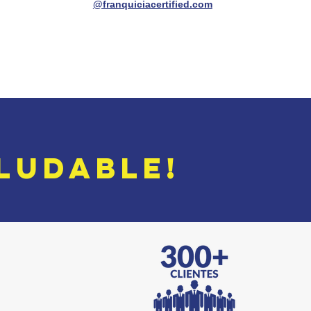
@franquiciacertified.com
LUDABLE!