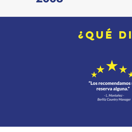
¿QuÉ d