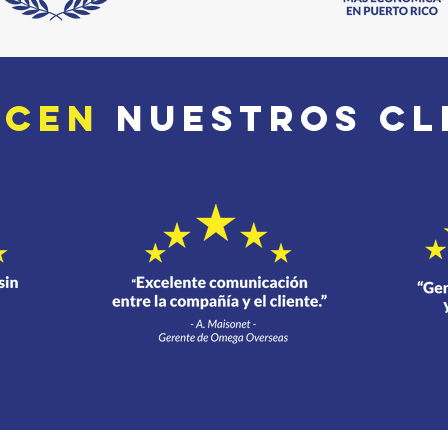
icen
nuestros cl