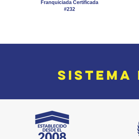
Franquiciada Certificada
#232
SISTE
M
A