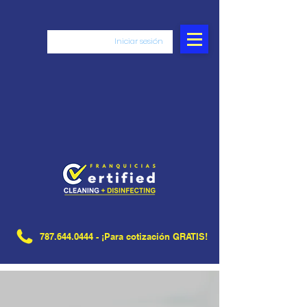
Iniciar sesión
787.644.0444
- ¡Para cotización GRATIS!