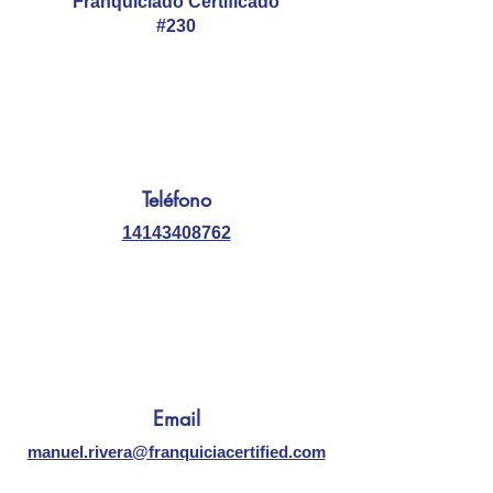
Franquiciado Certificado
#230
Teléfono
14143408762
Email
manuel.rivera@franquiciacertified.com