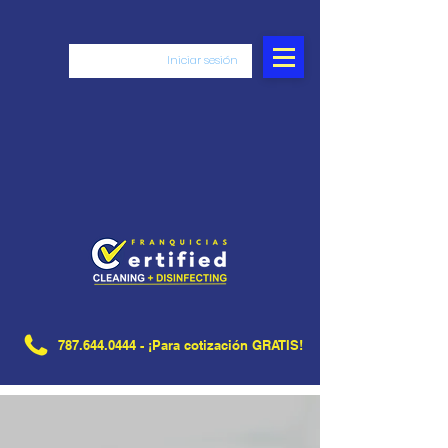
Iniciar sesión
787.644.0444
- ¡Para cotización GRATIS!