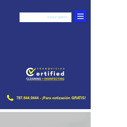
Iniciar sesión
787.644.0444
- ¡Para cotización GRATIS!