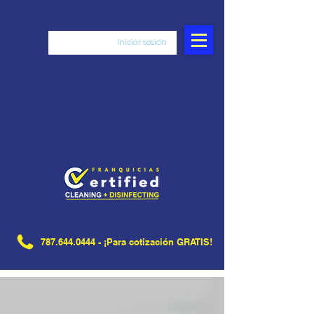
Iniciar sesión
787.644.0444
- ¡Para cotización GRATIS!