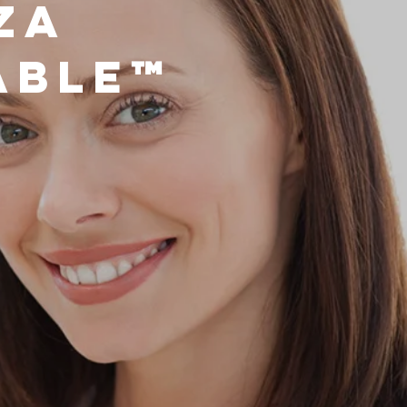
za
able™