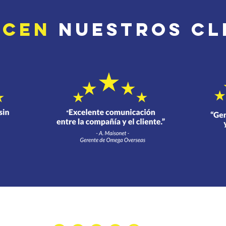
icen
nuestros cl
Síguenos en