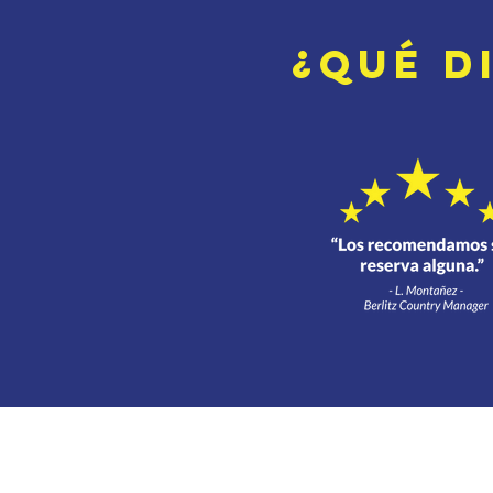
¿QuÉ d