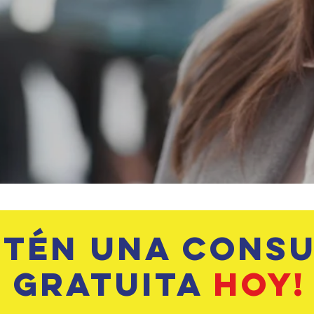
btén una consu
gratuita
hoy!