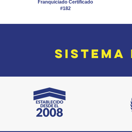
Franquiciado Certificado
#182
SISTE
M
A