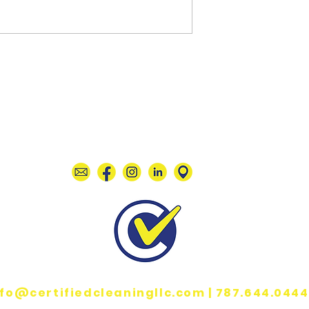
Síguenos en
nfo@certifiedcleaningllc.com |
787.644.0444