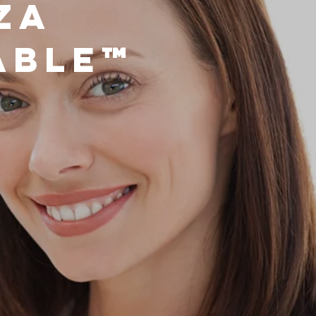
za
able™