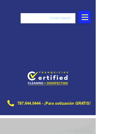
Iniciar sesión
787.644.0444
- ¡Para cotización GRATIS!