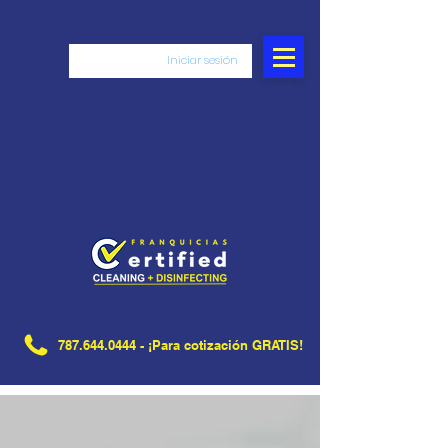
Iniciar sesión
787.644.0444
- ¡Para cotización GRATIS!