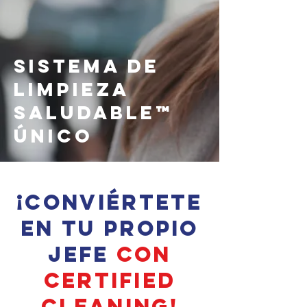
Sistema de
Limpieza
Saludable™
Único
¡Conviértete
en tu propio
jefe
con
Certified
Cleaning!